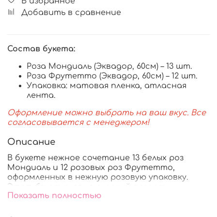
В избранное
Добавить в сравнение
Состав букета:
Роза Мондиаль (Эквадор, 60см) – 13 шт.
Роза Фрутетто (Эквадор, 60см) – 12 шт.
Упаковка: матовая пленка, атласная
лента.
Оформление можно выбрать на ваш вкус. Все
согласовывается с менеджером!
Описание
В букете нежное сочетание 13 белых роз
Мондиаль и 12 розовых роз Фрутетто,
оформленных в нежную розовую упаковку.
Этот букет словно сладкий десерт —
Показать полностью
нежный, теплый и очень романтичный. Он
подарит ощущение уюта и светлых чувств,
идеально подходя для особенных моментов и