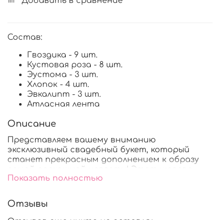
Добавить в сравнение
Состав:
Гвоздика - 9 шт.
Кустовая роза - 8 шт.
Эустома - 3 шт.
Хлопок - 4 шт.
Эвкалипт - 3 шт.
Атласная лента
Описание
Представляем вашему вниманию
эксклюзивный свадебный букет, который
станет прекрасным дополнением к образу
самой роскошной невесты! Этот шедевр
Показать полностью
флористического искусства включает в себя
очаровательные гвоздики, кустовые розы,
элегантные эустомы, воздушный хлопок,
Отзывы
ароматный эвкалипт – все это гармонично
сочетается между собой. Будьте уверены,